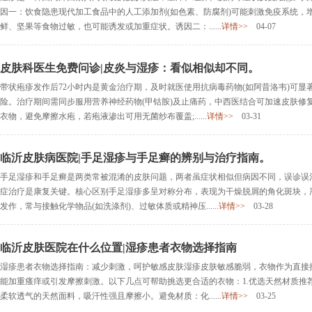
因一：饮食隐患现代加工食品中的人工添加剂(如色素、防腐剂)可能刺激免疫系统，
鲜、坚果等食物过敏，也可能诱发或加重症状。诱因二：......
详情>>
04-07
皮肤科医生免费问诊|皮炎与湿疹：看似相似却不同。
带状疱疹发作后72小时内是黄金治疗期，及时就医使用抗病毒药物(如阿昔洛韦)可显
险。治疗期间需同步服用营养神经药物(甲钴胺)及止痛药，中西医结合可加速皮肤修
衣物，避免摩擦水疱，若疱液渗出可用无菌纱布覆盖;......
详情>>
03-31
临沂皮肤病医院|手足湿疹与手足癣的辨别与治疗指南。
手足湿疹和手足癣是两类常被混淆的皮肤问题，两者虽症状相似但病因不同，误诊误
症治疗是康复关键。核心区别手足湿疹多呈对称分布，表现为干燥脱屑的角化斑块，
发作，常与接触化学物品(如洗涤剂)、过敏体质或精神压......
详情>>
03-28
临沂皮肤医院在什么位置|湿疹患者衣物选择指南
湿疹患者衣物选择指南：减少刺激，呵护敏感皮肤湿疹皮肤敏感脆弱，衣物作为直接
能加重瘙痒或引发摩擦刺激。以下几点可帮助挑选更合适的衣物：1.优选天然材质推
柔软透气的天然面料，吸汗性强且摩擦小。避免材质：化......
详情>>
03-25