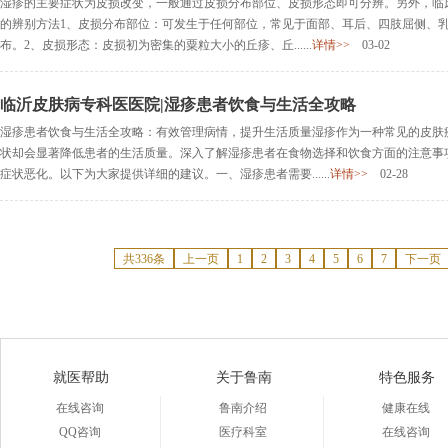
湿疹的主要症状为皮损改变，一般通过皮损分布部位、皮损形态即可分辨。另外，临
的辨别方法1、皮损分布部位：可发生于任何部位，常见于面部、耳后、四肢屈侧、
布。2、皮损形态：皮损初为密集的粟粒大小的丘疹、丘......
详情>>
03-02
临沂皮肤病专科医医院|湿疹患者饮食与生活全攻略
湿疹患者饮食与生活全攻略：有效管理病情，提升生活质量湿疹作为一种常见的皮肤
状却会显著降低患者的生活质量。深入了解湿疹患者在食物选择和饮食方面的注意事
症状恶化。以下为大家提供详细的建议。一、湿疹患者需要......
详情>>
02-28
共336条
上一页
1
2
3
4
5
6
7
下一页
就医帮助
关于鲁南
特色服务
在线咨询
鲁南介绍
健康在线
QQ咨询
医疗科室
在线咨询