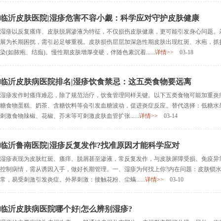
临沂皮肤医院|湿疹危害不容小觑：科学应对守护皮肤健康
湿疹以反复瘙痒、皮肤脱屑渗液为特征，不仅损伤皮肤健康，更可能引发身心问题。
展为长期困扰，需引起足够重视。皮肤损伤层层加深急性期皮肤出现红斑、水疱，抓
染(如脓疱、结痂)。慢性期皮肤增厚变硬，伴随色素沉着......
详情>>
03-18
临沂皮肤病医院排名|湿疹饮食禁忌：这五类食物要远离
湿疹发作时瘙痒难忍，除了规范治疗，饮食管理同样关键。以下五类食物可能加重炎症
糖食物蛋糕、奶茶、含糖饮料等会引发血糖波动，促进炎症反应。替代选择：低糖水果(
刺激食物辣椒、花椒、芥末等可刺激皮肤血管扩张......
详情>>
03-14
临沂鲁南医院|湿疹反复发作?找准原因才能科学应对
湿疹表现为皮肤红斑、瘙痒、脱屑甚至渗液，常反复发作，与皮肤屏障受损、免疫异
控制病情，需从诱因入手，做好长期管理。一、湿疹为何找上你?内在问题：皮肤锁水能
常，易受刺激引发炎症。外界刺激：接触花粉、尘螨......
详情>>
03-10
临沂皮肤病医院哪个好|怎么辨别湿疹?