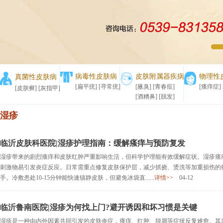
1
2
病毒性皮肤病
皮肤附属器疾病
物理性
真菌性皮肤病
[扁平疣]
[寻常疣]
[腋臭]
[青春痘]
[瘙痒症]
[皮肤癣]
[灰指甲]
[酒糟鼻]
[脱发]
湿疹
临沂皮肤科医院|湿疹护理指南：缓解瘙痒与预防复发
湿疹带来的剧烈瘙痒和皮肤红肿严重影响生活，但科学护理能有效缓解症状。湿疹瘙
刺激物易引发炎症反应。日常需重点修复皮肤保护层，减少抓挠、烫洗等加重损伤的
手。冷敷患处10-15分钟能快速镇静皮肤，但避免冰袋直......
详情>>
04-12
临沂鲁南医院|湿疹为何找上门?避开诱因和坏习惯是关键
湿疹是一种由内外因素共同引发的皮肤炎症，瘙痒、红肿、脱屑等症状反复难愈。其