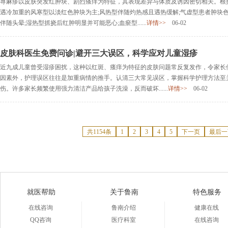
荨麻疹以皮肤突发红肿块、剧烈瘙痒为特征，其表现差异与体质及诱因密切相关。根
遇冷加重的风寒型以淡红色肿块为主;风热型伴随灼热感且遇热缓解;气虚型患者肿块
伴随头晕;湿热型抓挠后红肿明显并可能恶心;血瘀型......
详情>>
06-02
皮肤科医生免费问诊|避开三大误区，科学应对儿童湿疹
近九成儿童曾受湿疹困扰，这种以红斑、瘙痒为特征的皮肤问题常反复发作，令家长
因素外，护理误区往往是加重病情的推手。认清三大常见误区，掌握科学护理方法至
伤。许多家长频繁使用强力清洁产品给孩子洗澡，反而破坏......
详情>>
06-02
共1154条
1
2
3
4
5
下一页
最后一
就医帮助
关于鲁南
特色服务
在线咨询
鲁南介绍
健康在线
QQ咨询
医疗科室
在线咨询