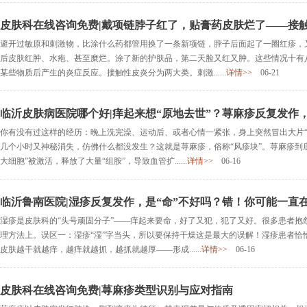
皮肤科在线咨询免费|戴项链脖子红了，贴膏药皮肤烂了——接触
避开过敏原和刺激物，比涂什么药都管用换了一条新项链，脖子后面起了一圈红疹，
后皮肤红肿、水疱、甚至糜烂。涂了新的护肤品，第二天脸又红又肿。这些情况十有
某些物质后产生的炎症反应。接触性皮炎分为两大类。刺激......
详情>>
06-21
临沂皮肤病医院哪个好|痒起来想“原地去世”？荨麻疹反复发作
你有没有过这样的经历：晚上洗完澡、运动后、或者心情一紧张，身上突然冒出大片“
几个小时又神秘消失，仿佛什么都没发生？这就是荨麻疹，俗称“风疹块”。荨麻疹到
大细胞”被激活，释放了大量“组胺”，导致血管扩......
详情>>
06-16
临沂鲁南医院|湿疹反复发作，是“命”不好吗？错！你可能一直在
湿疹是皮肤科的“头号顽固分子”——痒起来要命，好了又犯，犯了又好。很多患者抱怨
理方法上。误区一：湿疹“湿”字当头，所以要保持干燥这是最大的误解！湿疹患者恰
皮肤越干就越痒，越痒就越抓，越抓就越厚——形成......
详情>>
06-16
皮肤科在线咨询免费|荨麻疹类型识别与应对指南