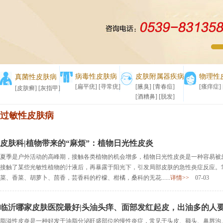
1
2
病毒性皮肤病
皮肤附属器疾病
物理性
真菌性皮肤病
[扁平疣]
[寻常疣]
[腋臭]
[青春痘]
[瘙痒症]
[皮肤癣]
[灰指甲]
[酒糟鼻]
[脱发]
过敏性皮肤病
皮肤科|植物带来的“麻烦”：植物日光性皮炎
夏季是户外活动的高峰期，接触各类植物的机会增多，植物日光性皮炎是一种容易被
接触了某些光敏性植物的汁液后，再暴露于阳光下，引发局部皮肤的急性炎症反应。
菜、香菜、胡萝卜、茴香，芸香科的柠檬、柑橘，桑科的无花......
详情>>
07-03
临沂哪家皮肤医院最好|头油头痒、面部发红起皮，出油多的人
脂溢性皮炎是一种好发于油脂分泌旺盛部位的慢性炎症，常见于头皮、额头、鼻唇沟