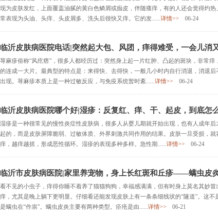
现为皮肤发红，上面覆盖油腻的黄白色鳞屑或痂皮，伴随瘙痒，有的人还会觉得灼热
常表现为头油、头痒、头皮屑多、洗头后很快又痒。它的发......
详情>>
06-24
临沂皮肤病医院电话|突然起大包、风团，痒得难受，一会儿消
荨麻疹俗称“风疙瘩”，很多人都经历过：突然身上起一片红肿、凸起的斑块，非常痒
的连成一大片。最典型的特点是：来得快、去得快，一般几小时内自行消退，消退后
出现。荨麻疹本质上是一种过敏反应，与免疫系统暂时紊......
详情>>
06-24
临沂皮肤病医院哪个好|湿疹：反复红、痒、干、起皮，到底怎
湿疹是一种很常见的慢性炎症性皮肤病，很多人从婴儿期就开始出现，也有人成年后
起的，而是皮肤屏障脆弱、过敏体质、外界刺激共同作用的结果。皮肤一旦受损，就
痒，越痒越抓，形成恶性循环。湿疹的表现多种多样。急性期......
详情>>
06-24
临沂市皮肤病医院|家里养宠物，身上长红斑和丘疹——螨虫皮
看不见的小虫子，痒得你睡不着养了猫猫狗狗，幸福感满满，但有时身上莫名其妙冒
痒，尤其是晚上躺下更明显。仔细看还能发现皮肤上有一条条细线状的“隧道”。这不
是螨虫在“作祟”。螨虫皮炎主要有两种类型。疥疮是由......
详情>>
06-21