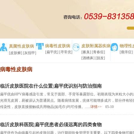
1
2
病毒性皮肤病
皮肤附属器疾病
物理性
真菌性皮肤病
[扁平疣]
[寻常疣]
[腋臭]
[青春痘]
[瘙痒症]
[皮肤癣]
[灰指甲]
[酒糟鼻]
[脱发]
病毒性皮肤病
临沂皮肤医院在什么位置|扁平疣识别与防治指南
扁平疣由HPV病毒感染引发，常见于面部、手背等暴露部位。初期表现为米粒大小
光滑无皮屑，易被误认为普通斑点。随着病情发展，疣体可能增多成片，部分伴有轻
传染性，皮肤直接接触或共用物品(如毛巾)均可传播。......
详情>>
05-10
临沂皮肤科医院|扁平疣患者必须远离的四类食物
扁平疣作为由病毒引起的皮肤问题，治疗期间饮食管理至关重要。以下四类食物可能加