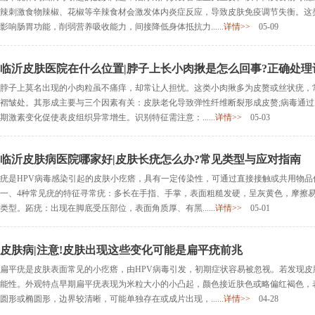
辣刺激食物辣椒、花椒等辛辣食材会激发体内炎症反应，导致皮肤免疫调节失衡。这
影响肠胃功能，削弱营养吸收能力，间接降低身体抵抗力......
详情>>
05-09
临沂皮肤医院在什么位置|脖子上长小肉揪是怎么回事?正确处理
脖子上莫名出现的小肉粒虽不痛痒，却常让人担忧。这类小肉揪多为皮赘或丝状疣，
褶皱处。其形成主要与三个因素有关：皮肤老化导致弹性纤维断裂形成皮赘;病毒通过
期激素变化促使表皮组织异常增生。识别特征需注意：......
详情>>
05-03
临沂皮肤病医院哪家好|皮肤长疣怎么办?常见类型与应对指南
疣是HPV病毒感染引起的皮肤小疙瘩，具有一定传染性，可通过直接接触或共用物
一、4种常见疣的特征寻常疣：多长在手指、手掌，表面粗糙发硬，呈灰黄色，摩擦
类型。跖疣：出现在脚底受压部位，表面角质厚、有黑......
详情>>
05-01
皮肤病|注意!皮肤出现这些变化可能是扁平疣前兆
扁平疣是皮肤表面常见的小疙瘩，由HPV病毒引发，初期症状容易被忽视。若发现
能性。外观特点早期扁平疣表现为米粒大小的小凸起，颜色接近肤色或略偏红褐色，
圆形或椭圆形，边界较清晰，可能单独存在或成片出现，......
详情>>
04-28