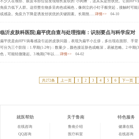
不少人在颈部、眼皮等部位会发现细长柔软的"小肉揪"，这其实是丝状疣。它由HP
免疫力低下人群。这些赘生物多呈肉色或褐色，像倒立的小钉子般突起，接触时可能
或感染。免疫力下降是诱发丝状疣的关键因素。长期熬......
详情>>
04-10
临沂皮肤科医院|扁平疣自查与处理指南：识别要点与科学应对
扁平疣是由HPV病毒感染引起的皮肤问题，表现为扁平小丘疹，多出现在面部、手
可分为三个阶段：1.早期(1-2年)：数量少，颜色接近肤色或略深，易被忽略。2.中期(
色，可能轻微隆起。3.晚期(7年以......
详情>>
04-02
共272条
上一页
1
2
3
4
5
6
下一页
就医帮助
关于鲁南
特色服务
在线咨询
鲁南介绍
健康在线
QQ咨询
医疗科室
在线咨询