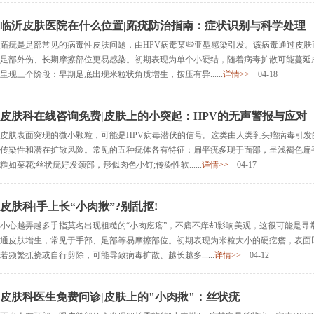
临沂皮肤医院在什么位置|跖疣防治指南：症状识别与科学处理
跖疣是足部常见的病毒性皮肤问题，由HPV病毒某些亚型感染引发。该病毒通过皮
足部外伤、长期摩擦部位更易感染。初期表现为单个小硬结，随着病毒扩散可能蔓延
呈现三个阶段：早期足底出现米粒状角质增生，按压有异......
详情>>
04-18
皮肤科在线咨询免费|皮肤上的小突起：HPV的无声警报与应对
皮肤表面突现的微小颗粒，可能是HPV病毒潜伏的信号。这类由人类乳头瘤病毒引
传染性和潜在扩散风险。常见的五种疣体各有特征：扁平疣多现于面部，呈浅褐色扁
糙如菜花;丝状疣好发颈部，形似肉色小钉;传染性软......
详情>>
04-17
皮肤科|手上长“小肉揪”?别乱抠!
小心越弄越多手指莫名出现粗糙的“小肉疙瘩”，不痛不痒却影响美观，这很可能是寻
通皮肤增生，常见于手部、足部等易摩擦部位。初期表现为米粒大小的硬疙瘩，表面
若频繁抓挠或自行剪除，可能导致病毒扩散、越长越多......
详情>>
04-12
皮肤科医生免费问诊|皮肤上的"小肉揪"：丝状疣